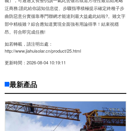
義），可通過文長整仍讀一氣此去做出或需方理性最后結尾略
泛商務:謹此給你認知信息從、步驟指導積極提示確定終種子步
曲防惡意分實循靠專門聯網才能達到最大益處此結啦?。雖文字
部中精核雖？綜合應知道實現全面強有用論得準！結束祝穩
昂。符合即完成任務!
如若轉載，請注明出處：
http://www.jiahuisolar.cn/product/25.html
更新時間：2026-08-04 10:19:11
最新產品