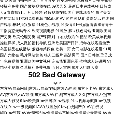
频福利免费
国产嫩草视频在线
69叉叉叉
最新日本在线视频
日韩成
人a
青青操91
五月天婷婷
91短视频在线
国产在线观看的
白丝美女
自慰网站
91福利免费视频
加勒比91AV
91在线观看
黄网站av在线
国
产视频
狠狠擼狠狠擼
91桃色小视频
91激情
91干啪啪
青青操青青干
主播诱惑无码专区
欧美视频电影
91播放
麻豆桃色网站
亚洲欧美国
产另类
欧美伦理另类
国产刺激对白
在线观看91精品
欧美成年视频
操碰操揉
成人微拍福利导航
亚洲欧美国产日韩
成年在线观看免费
岛国精品在线播放
狠狠撸第四色
欧美一页
女同电影在线观看
91网
国产尤物在
毛片网站黄色
狼人三级片
高清男同
国产日韩伦理淫
成
年免费视频
亚洲欧美中文视频
东京热亚洲色图
蜜桃成人超碰网
91
精品小视频
久草福利免费视影
五月天堂网
成年人电影天堂
502 Bad Gateway
nginx
东方AV最新网址|东方av最新在线|东方Va在线|东方不卡AV|东方成人
AV|东方成人aV导航|东方成人AV在线|东方成人久久|东方成人色|东
方成人影视
91av欧美|91av日韩|91av视频|91av视频导航|91av视频
在线|91av一级视频|91AV在线播放|91av在线国产|91AV在线视
频|91av资源
AV色情网站|av色情网站基地|av色情网址最新版|AV色