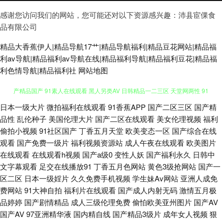
感谢您访问我们的网站，您可能还对以下资源感兴趣：沛县宦倮食
品有限公司
精品大香蕉伊人|精品导航17艹|精品导航福利|精品豆花网站|精品福
利av导航|精品福利av导航在线|精品福利导航|精品福利豆花|精品福
利色情导航|精品福利社
网站地图
日本一级大片
微拍福利在线观看
91香蕉APP
国产二区三区
国产精
AV在线资源网 亚洲人成人网站在 色综欧美 超碰免费人人 丁香久久大香蕉 国
品性
乱伦种子
美国伦理大片
国产二区在线观看
美女伦理视频
福利
偷拍小视频
91社区国产
丁香五月天堂
欧美变态一区
国产综合在线
产精品国产 91素人在线观看 黑人另类AV 日韩精品一二三区 天堂网两性 91
观看
国产免费一级片
福利视频资源站
成人午夜在线观看
欧美图片
在线观看
在线观看h视频
国产a级0
变性人妖
国产福利永久
日韩中
资原总站 久久神马私人 日韩色色 国产精产国品一区 免费网站91 婷婷五月天
文字幕观看
足交在线播放91
丁香五月色网站
黄色3级抢网站
国产一
区二区
日本一级婬片
久久免费手机视频
学生妹Av网站
亚洲人成免
色色 综合另类AV 国产110页浮力 久久导航色色 青草社区99 色色导航东京热
费网站
91大神自拍
福利片在线观看
国产成人内射无码
激情五月极
品婷婷
国产剧情精品
成人三级伦理免费
偷怕欧美亚州图片
国产AV
亚洲无码夜间福利 97美女在线视频 国产人妖ts伪娘 欧美福利一区 伊人久久
国产AV
97亚洲精华液
国内精自线
国产精品3级片
成年女人视频
狠