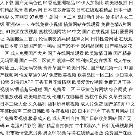
人下载
国产无码色色
91香蕉亚洲精品
91伊人加勒比
欧美狠狠插
日
韩精品高清
黄色av网
日本波多野吉衣
日韩在线观看精品
日本一级
电影
久草网页
97免费艹
岛国一区二区
岛国动作片在
波多野吉衣三
级
亚洲AV一卡
在线免费小视频
搞黄网站在线观看
免费色情A片网
扯
91资源在线视频
蜜桃视频网站
91中文
国产在线视频
福利爱爱网
址
岛国搬运工首页
伦理朋友的妈妈
丝袜女同
日韩性爱网址
在线观
看日本黄
亚洲国产第一网站
国产99不卡
66精品视频
国产精品探花
一区
成人免费国产大片
国产在线网址观看
欧美激情日韩
国产精品
无码亚洲
国产一区二区黄片
喷潮一区
福利姬足交在线看
成人午夜
网址
五月花无码视频
青青草国产
欧美日韩乱
国产屁屁第一页
91国
产视频网
性爱草逼91AV
免费欧美视频
欧美岛国一区二区
少妇喷水
18禁
51漫画APP
丁香五月花激情网
欧美爱爱tv视频
免费五月丁香
视频
97香蕉超级碰碰
国产免费看二区
三级黄色片网站
综合网黄
在
线播放观看
欧美电影在线
伦理片在哪里看
蜜桃午夜网
久草资源在
日本三级大全
久久福利
福利所导航视频
成人片免费
国产第9页
中文
字幕bt原声
三级日韩欧美
午夜视频123
日本推理片
丁香五月网站
国
产免费看视频
极品成人色
成人黑料自拍
国产日韩欧美网站
国产无
码av
老湿A片影院
国产精品自拍偷拍
牛牛影院A片
日韩无码视频网
站
都市激情变态另类
男女91视频
字幕在线精品播放
免费国产在线