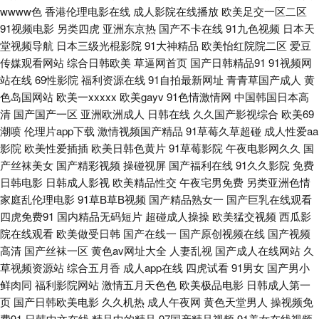
wwww色
香港伦理电影在线
成人影院在线播放
欧美足交一区二区
大陆91 97超碰总资源 91精品高跟玉足 91V小视频 熟女黑丝足交 天天操天天
91视频电影
另类四虎
亚洲东京热
国产不卡在线
91九色视频
日本天
堂视频导航
日本三级光棍影院
91大神精品
欧美怡红院院二区
爱豆
碰 欧美性爱去干网 欧美色网 色亭亭性爱网 亚洲变态另类导航 91精品国自产
传媒观看网站
综合日韩欧美
草逼网首页
国产日韩精品91
91视频网
站在线
69性影院
福利资源在线
91自拍最新网址
青青草国产成人
黄
97涩综合 大香蕉伊人久久 成人网站入口 日本色情天堂 成人Av色情 午夜影院
色岛国网站
欧美一xxxxx
欧美gayv
91色情激情网
中国韩国日本高
清
国产国产一区
亚洲欧洲成人
日韩在线
久久国产影视综合
欧美69
老司机 av蜜臀网址 岛国网址 欧美孕妇群交 AV黃色 传媒91伦理视频 www91
潮喷
伦理片app下载
激情视频国产精品
91草莓久草超碰
成人性爱aa
影院
欧美性爱插插
欧美日韩色黄片
91草莓影院
午夜电影网久久
国
色天堂 91视频免贵观看 91豆花性福生活 伊人色图 午夜激情按摩 日韩AV打
产丝袜美女
国产精彩视频
操碰视屏
国产福利在线
91久久影院
免费
日韩电影
日韩成人影视
欧美精品性交
午夜宅男免费
另类亚洲色情
炮影院 青青青国产在线 欧美老女人 免费看黄大全 日韩A片做爱网站 国产传
家庭乱伦理电影
91草B草B视频
国产精品熟女一
国产巨乳在线观看
四虎免费91
国内精品无码短片
超碰成人操操
欧美猛交视频
西瓜影
媒中文字幕 麻豆精品69 欧美夜夜操 日韩精品乱 天天草人人草 亚洲黄色中文
院在线观看
欧美做受日韩
国产在线一
国产原创视频在线
国产视频
高清
国产丝袜一区
黄色av网址大全
人妻乱视
国产成人在线网站
久
网址 99热久草精品 东京AV热 影音先锋色网 丝袜欧洲综合 97资源中文字幕
草视频资源站
综合五月香
成人app在线
四虎试看
91男女
国产男小
鲜肉同
福利影院网站
激情五月天色色
欧美极品电影
日韩成人第一
韩国色图自拍 三级国产字幕 AV线上成人在线 超碰在线人妻 超碰人人擦 波多
页
国产日韩欧美电影
久久机热
成人午夜网
黄色天堂男人
操视频免
费91
日韩中文在线
精品中的精品
97国产精品视频
91美女在线视频