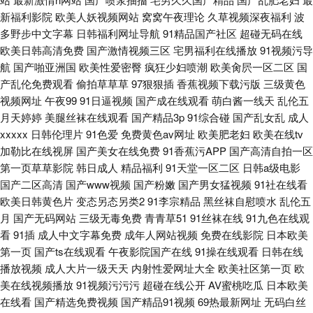
新福利影院
欧美人妖视频网站
窝窝午夜理论
久草视频深夜福利
波
多野步中文字幕
日韩福利网址导航
91精品国产社区
超碰无码在线
欧美日韩高清免费
国产激情视频三区
宅男福利在线播放
91视频污导
航
国产啪亚洲国
欧美性爱密臀
疯狂少妇喷潮
欧美肏屄一区二区
国
产乱伦免费观看
偷拍草草草
97狠狠插
香蕉视频下载污版
三级黄色
视频网址
午夜99
91日逼视频
国产成在线观看
萌白酱一线天
乱伦五
月天婷婷
美腿丝袜在线观看
国产精品3p
91综合碰
国产乱女乱
成人
xxxxx
日韩伦理片
91色爱
免费黄色av网址
欧美肥老妇
欧美在线tv
加勒比在线视屏
国产美女在线免费
91香蕉污APP
国产高清自拍一区
第一页草草影院
韩日成人
精品福利
91天堂一区二区
日韩a级电影
国产二区高清
国产www视频
国产粉嫩
国产男女猛视频
91社在线看
欧美日韩黄色片
变态另态另类2
91李宗精品
黑丝袜自慰喷水
乱伦五
月
国产无码网站
三级无毒免费
青青草51
91丝袜在线
91九色在线观
看
91插
成人中文字幕免费
成年人网站视频
免费在线影院
日本欧美
第一页
国产ts在线观看
午夜影院国产在线
91操在线观看
日韩在线
播放视频
成人大片一级天天
内射性爱网址大全
欧美社区第一页
欧
美在线视频播放
91视频污污污
超碰在线公开
AV蜜桃吃瓜
日本欧美
在线看
国产精选免费视频
国产精品91视频
69热最新网址
无码白丝