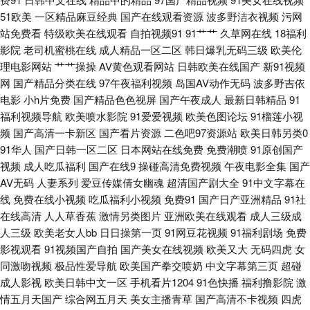
野结衣九区 久草福利精品 男女靠逼国产 欧美少妇肏屄 另类激情A片 精品国
51欧美
一区精品麻豆经典
国产在线观看资源
波多野洁衣视频
污网
站免费看
特级欧美在线观看
自拍视频91
91艹艹
久草网在线
18福利
影院
老司机蜜桃在线
成人精品一区二区
韩日爆乳无码三级
欧美伦
产色色 国产精品福利社 超碰在线人人 超碰97极品9 成人午夜AV福利 成人视
理电影网站
艹艹操操
AV黄色观看网站
日韩欧美在线国产
新91视频
网
国产精品分类在线
97午夜福利视频
岛国AV动作无码
波多野吉依
频最新官网 成人日韩亚洲欧美 成人日韩 日韩三级毛片 天堂色导航 日本蜜桃
电影
小h片免费
国产精品色色视屏
国产午夜成人
最新日韩精品
91
福利视频导航
欧美喷水影院
91爱爱视频
欧美色图论坛
91榴莲小视
视频二区 探花福利在线 自慰影院 超碰青娱乐奇米 韩日视频 欧美色图2 日韩
频
国产高清一卡新区
国产看片资源
二色吧97资源站
欧美日韩另类0
91华人
国产日韩一区二区
日本网站在线免费
免费潮喷
91原创国产
伦理片网站 91久在线观看 超碰在线人网播放 国产美女 精品人妻少妇 欧美日
视频
成人吃瓜福利
国产在线9
操碰高清免费视频
午夜电影全集
国产
AV无码
人妻系列
爱豆传媒倩女幽魂
超清国产剧大全
91中文字幕在
韩A片 日韩群P视频 五月婷婷色情 伊人久久婷婷 白丝喷水后入看片 福利成人
线
免费在线小视频
吃瓜福利小视频
免费91
国产日产亚洲精品
91社
在线高清
人人草香蕉
激情另类图片
亚洲欧美在线观看
成人三级成
在线 狠狠干无码 玖玖大香蕉稳定 欧洲午夜精品 天天日夜夜 中文字幕六区
人三级
欧美老女人bb
日日操第一页
91网豆花视频
91福利剧场
免费
影视观看
91视频国产自拍
国产美女在线视频
欧美又大
无码四虎
女
91网黄 超碰论理 黑丝袜被捅内射 狼人综合影院 人人色人人操 丝袜第一页在
同激吻视频
极品性爱导航
欧美国产拳交喷奶
中文字幕第三页
超碰
成人影视
欧美日韩中文一区
手机看片1204
91色快播
福利撸影院
激
线 亚洲黑料1区 91美女诱惑 www性爱com 国产精品成年 精品偷拍 欧美三级
情五月天国产
综合网五月天
美女主播青草
国产高清不卡视频
四虎