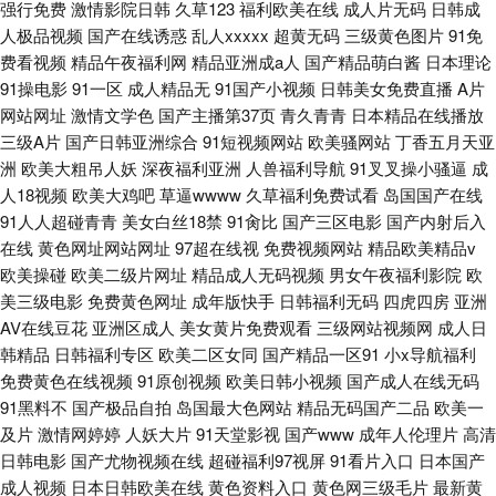
强行免费
激情影院日韩
久草123
福利欧美在线
成人片无码
日韩成
人极品视频
国产在线诱惑
乱人xxxxx
超黄无码
三级黄色图片
91免
费看视频
精品午夜福利网
精品亚洲成a人
国产精品萌白酱
日本理论
91操电影
91一区
成人精品无
91国产小视频
日韩美女免费直播
A片
网站网址
激情文学色
国产主播第37页
青久青青
日本精品在线播放
三级A片
国产日韩亚洲综合
91短视频网站
欧美骚网站
丁香五月天亚
洲
欧美大粗吊人妖
深夜福利亚洲
人兽福利导航
91叉叉操小骚逼
成
人18视频
欧美大鸡吧
草逼wwww
久草福利免费试看
岛国国产在线
91人人超碰青青
美女白丝18禁
91肏比
国产三区电影
国产内射后入
在线
黄色网址网站网址
97超在线视
免费视频网站
精品欧美精品v
欧美操碰
欧美二级片网址
精品成人无码视频
男女午夜福利影院
欧
美三级电影
免费黄色网址
成年版快手
日韩福利无码
四虎四房
亚洲
AV在线豆花
亚洲区成人
美女黄片免费观看
三级网站视频网
成人日
韩精品
日韩福利专区
欧美二区女同
国产精品一区91
小x导航福利
免费黄色在线视频
91原创视频
欧美日韩小视频
国产成人在线无码
91黑料不
国产极品自拍
岛国最大色网站
精品无码国产二品
欧美一
及片
激情网婷婷
人妖大片
91天堂影视
国产www
成年人伦理片
高清
日韩电影
国产尤物视频在线
超碰福利97视屏
91看片入口
日本国产
成人视频
日本日韩欧美在线
黄色资料入口
黄色网三级毛片
最新黄