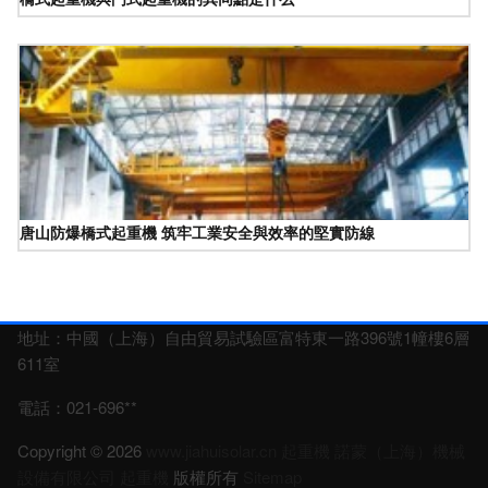
唐山防爆橋式起重機 筑牢工業安全與效率的堅實防線
地址：中國（上海）自由貿易試驗區富特東一路396號1幢樓6層
611室
電話：021-696**
Copyright © 2026
www.jiahuisolar.cn
起重機
諾蒙（上海）機械
設備有限公司
起重機
版權所有
Sitemap