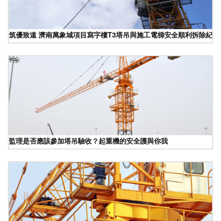
筑優致遠 濟南萬象城項目寫字樓T3塔吊與施工電梯安全順利拆除紀實
監理是否應該參加塔吊驗收？起重機的安全護與你我