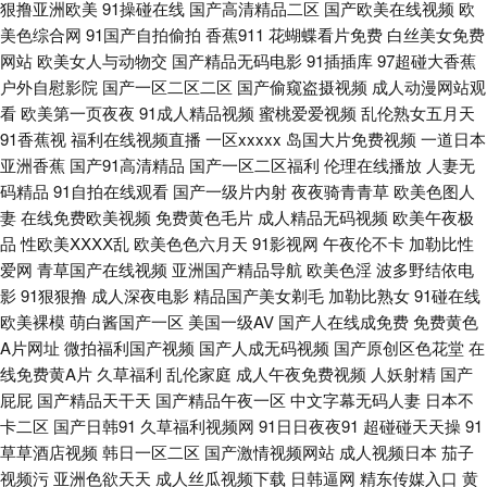
狠撸亚洲欧美
91操碰在线
国产高清精品二区
国产欧美在线视频
欧
大香 韩日AV免费影院 午夜局厂91爱爱 51国产精品 AV性导航 久久99成人免
美色综合网
91国产自拍偷拍
香蕉911
花蝴蝶看片免费
白丝美女免费
网站
欧美女人与动物交
国产精品无码电影
91插插库
97超碰大香蕉
费 欧美成人性爱网站 欧美喉奥在线 欧美性生 性爱字幕网 www偷拍 黑丝自
户外自慰影院
国产一区二区二区
国产偷窥盗摄视频
成人动漫网站观
看
欧美第一页夜夜
91成人精品视频
蜜桃爱爱视频
乱伦熟女五月天
慰喷水网站 六月天色色网站 欧洲肥婆a级网站 天堂AV电影网 午夜福合集 91
91香蕉视
福利在线视频直播
一区xxxxx
岛国大片免费视频
一道日本
亚洲香蕉
国产91高清精品
国产一区二区福利
伦理在线播放
人妻无
五月天超碰 肏屄视屏免费观看 国产黄网址 国产内射播放 久草导航 豆花免费
码精品
91自拍在线观看
国产一级片内射
夜夜骑青青草
欧美色图人
妻
在线免费欧美视频
免费黄色毛片
成人精品无码视频
欧美午夜极
网站 久久不射一区 亚洲成狼网 91伊人资源站 成人视频免费网站 国产福利影
品
性欧美ⅩⅩⅩⅩ乱
欧美色色六月天
91影视网
午夜伦不卡
加勒比性
爱网
青草国产在线视频
亚洲国产精品导航
欧美色淫
波多野结依电
院一 老司机肏屄 免费操少妇 在线播放黑丝高潮 91丝袜拍拍 亚洲天堂2025
影
91狠狠撸
成人深夜电影
精品国产美女剃毛
加勒比熟女
91碰在线
欧美裸模
萌白酱国产一区
美国一级AV
国产人在线成免费
免费黄色
综合熟女午夜精品 91色色网站 欧美aa网页 人妻人人骑 日韩人妻色图 亚洲四
A片网址
微拍福利国产视频
国产人成无码视频
国产原创区色花堂
在
线免费黄A片
久草福利
乱伦家庭
成人午夜免费视频
人妖射精
国产
屁屁
国产精品天干天
国产精品午夜一区
中文字幕无码人妻
日本不
本道 自慰白浆福利网站 菠萝av在线观看 超碰九九 人妖自慰 91p最新网址 97
卡二区
国产日韩91
久草福利视频网
91日日夜夜91
超碰碰天天操
91
草草酒店视频
韩日一区二区
国产激情视频网站
成人视频日本
茄子
综合视频在线 色亚洲视频 91网战观看 91岁成人网站 韩国伦理av 欧美日韩
视频污
亚洲色欲天天
成人丝瓜视频下载
日韩逼网
精东传媒入口
黄