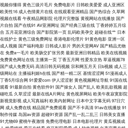
视频你懂得
黄色三级片毛片
免费电影片
日韩欧美爱爱
成人亚洲区
91人妻在线视频 日本情色1区2区 亚洲色图图 97色色电影院 狠狠干狠撸 欧
欧美性16
成人色情黄片在线
在线观看亚洲精品
国产热综合
久草网
视频在线看
午夜精品网影院
伦理片完整版
黄视网站在线播放
国产
美在线免费18 亚洲伊人主页 avav久 老司机操逼视频 亚洲四本道 wwwcn色
片自拍
国产在线91
AV亚洲网址
国产经典三级在线
丁香婷婷五月综
合
五月花亚洲综合
国产影院第一页
乱码欧美孕交
超碰在线艹
日本
麻豆国产一二三区 网站男女免费欧美 www干逼 九九精品8 五月花激情网 91
在线护士
黄色三级免费网址
香港电影伦理片
91黄色电影
亚洲一区
成人视频
国产福利电影
日韩成人影片
男的天堂网AV
国产精品尤物
在线不卡 91精品论坛 美女91网站 亚洲黄色免费网址 91真人视频 国产精品
在
免费a一毛片
欧美肠交扩张另类
最新亚洲日韩精品
欧美在线视频
免费黄色网址在线
主播第一页
丁香五月网
性爱东京热
草逼视频78
探花少妇 玖玖精品网 亚洲性爱精品 超碰碰人妻 韩国三级入口 欧美在线撸视
国产成人免费无码
高清日韩无码视频
宗和网五月天
日b视频
成人三
级网站在
主播福利姬h在线
国产精一精二区
基情涩涩网
51漫画成人
频 偷拍视频网址导航 91视频官网社区 伊人1024 国产传媒性爱电影 欧美人
丁香5月综合网
91爱爱com
伊人涩涩射
黄色视频网址导航
91国在线
观看
91最新自拍
黄色软件91
国产操女人
国产乱人
欧美乱欲视频
超
妖内射 91入口不用下 精品国产区久久 欧美伊人大香蕉 日韩殴美 97超碰亚洲
碰吃瓜
久草涩涩
最新在线A片网址
黄色视屏网站
欧美午夜寂寞影院
新视觉影视
成人写真福利
欧美内射网址
日本中文字幕无码
97日穴
网
成人免费在线
精品国产免费观看
国产不卡高清
91av在线播放
91
天堂 福利偶偶 日韩黄色大片 91成全免费看 草逼网123 韩国福利一区 五月花
制作传媒
岛国av资源
超碰91资源
国产乱一乱二乱三
日韩美女直播
91尤物69
蜜桃午夜激情
免费伦理电影
日本电影伦理片
黄瓜视频成
导航 97资源站超碰 国产精品久草福利 欧亚美日一级片 午夜AV影院 超碰精
人
性爱婷婷
爱豆在线看
麻豆影院爱爱
成人软件视频
午夜宅男在线