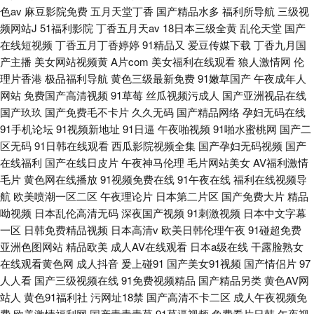
色av
麻豆影院免费
五月天堂丁香
国产精品水多
福利所导航
三级视
频网站J
51福利影院
丁香五月天av
18日本三级全黄
乱伦天堂
国产
在线短视频
丁香五月丁香婷婷
91精品又
爱豆传媒下载
丁香九月国
产主播
美女网站视频黄
A片com
美女福利在线观看
狼人激情网
伦
理片香港
极品福利导航
黄色三级最新免费
91嫩草国产
午夜成年人
网站
免费国产高清视频
91草莓
丝瓜视频污成人
国产亚洲视品在线
国产玖玖
国产免费毛不卡片
久久无码
国产精品网络
孕妇无码在线
91手机论坛
91视频新地址
91日逼
午夜啪视频
91啪水蜜桃网
国产二
区无码
91日韩在线观看
西瓜影院视频全集
国产孕妇无码视频
国产
在线福利
国产在线日皮片
午夜神马伦理
毛片网站美女
AV福利激情
毛片
黄色网在线播放
91视频免费在线
91午夜在线
福利在线视频导
航
欧美喷潮一区二区
午夜理论片
日本第二片区
国产免费大片
精品
呦视频
日本乱伦高清无码
深夜国产视频
91刺激视频
日本中文字幕
一区
日韩免费精品视频
日本高清v
欧美日韩伦理午夜
91碰超免费
亚洲色图网站
精品欧美
成人AV在线观看
日本a级在线
干露脸熟女
在线观看黄色网
成人抖音
爰上碰91
国产美女91视频
国产情侣片
97
人人看
国产三级视频在线
91免费视频精品
国产精品另类
黄色AV网
站人
黄色91福利社
污网址18禁
国产高清不卡二区
成人午夜视频免
费
欧美激情福利网
国产青青青草
91草逼视频
免费看片日韩
午夜视