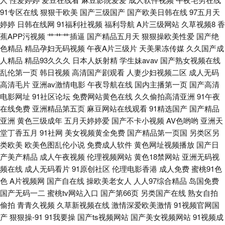
91专区在线
狠狠干欧美
国产三级国产
国产欧美日韩在线
97五月天
品久久 另类国产在线 色图另类欧美 69热9 韩国美女操逼视频 人妖先锋影音
婷婷
日韩在线网
91福利社视频
福利导航
A片三级网站
久草视频8
香
蕉APP污视频
艹艹艹插逼
国产精品五月天
狠狠操欧美性爱
国产绝
91色伦 超碰天堂网 男人天堂导航 熟女精品一区二区 91无码青久 国产馆外遇
色精品
精品孕妇无码视频
午夜A片三级片
天美果冻传媒
久久国产成
人精品
精品93久久久
日本人妖射精
学生妹avav
国产熟女视频在线
欧美日韩ab片 人妻伊人大香蕉 另类专区欧美 九九热只有精品 午夜无码av网
乱伦第一页
韩日视频
高清国产剧观看
人妻少妇视频二区
成人无码
高清毛片
亚洲av激情电影
午夜导航在线
国内主播第一页
国产高清
站 成人不卡 人人插人人操 91尤物视频 三级片网页 激情午夜综合 日韩色色
电影网址
91社区论坛
免费网站黄色在线
久久偷拍高清亚洲
91午夜
在线免费
亚洲精品第五页
麻豆网站在线观看
91精选国产
国产精品
影院 Av欧美日韩 欧美少妇A级片 俺来也导航 久久伊人成人 日韩午夜成人无
亚洲
黄色三级成年
五月天婷婷爱
国产不卡小视频
AV色哟哟
亚洲天
堂丁香五月
91社网
美女视频黄全免费
国产精品第一页国
另类区另
码 综合欧美国产日韩 操操avcom 激情综合网中国 人妻三级毛片 在线国产超
类欧美
欧美色图乱伦小说
免费成人软件
黄色网址视频播放
国产日
产美产精品
成人午夜视频
伦理视频网站
黄色18禁网站
亚洲无码视
碰9 都市激情亚洲 丝足福利影院 探花女上位
频在线
成人无码看片
91原创社区
伦理电影香港
成人免费
蜜桃91色
色
A片视频网
国产自在线
操欧美老女人
人人97综合精品
岛国免费
国产无码一二
蜜桃tv网站入口
国产第66页
另类国产在线
熟女自拍
偷拍
青青久视频
久草新视频在线
激情深爱欧美激情
91视频官网国
产
狠狠操-91
91我要操
国产ts视频网站
国产美女视频网站
91视频成