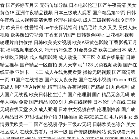
看
国产婷婷五月天
无码传媒导航
日本电影伦理
国产午夜高清
美女
黄色18
亚洲午夜精品视频
日本三级成人观看
国产精品第12页
日韩
午夜场
成人视频高清免费
伦理在线影视
成人三级视频在线
91理论
片
欧美日韩性爱福利
av午夜探花福利
精品毛片
久久叉叉
另类人妖
视频
欧美熟妇穴视频
丁香五月V国产
日韩黄色网址
豆花福利视频
轮理片自拍偷拍
日韩欧美美女视频
欧美A级黄色影院
丁香影视五月
花
福利视频电影久久
污污污污免费
91金典免费
欧美三级日本
成人
在线吃瓜网站
成人岛国影院
成人动漫二区三区
久草在线最新
日韩
精品推荐
国产精品一区自拍
男人天堂
a片123
另类视频欧美
国产在
线直播
亚洲卡一卡二
成人在线免费看黄
操操无码视频
国产高清第
一页
91国产在线播放
国产女人夜夜做
国产在线小视频
91com
91豆
花成人
哪里有A片网址
精产国品
香蕉视频国产精品
91九色福利
成
人国产无线视
欧美日韩性生活片
国产伦理剧
国产精品无套无码
成
年人网站免费
国产精品1000
91九色在线视频
日本伦理片在线
三级
无码在线天堂
久久成人亚洲
日本中文视频在线
伦理剧推荐
国产成
人精品日本
97甜桃品种介绍
91插插插
欧美SE第二页
毛片内射女
激
情另类欧美一二
国产色视频
孕妇三级av无码
日韩欧美色综合
美女
社区成人
在线免费看片
日本一级
国产传媒视频网站
免费观看污网
站
最新激情h网站
国产喷浆抽搐
宅男久久国产精品
国产乱肥老妇
最