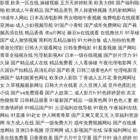
影视
欧美一区在线
操碰视频
五月天婷婷欧美
欧美大BB
国产福利啪
网址 日韩撸视频 亚洲青青操原 91蜜臀久久 A级韩国A网站 岛国大片网站 久
啪
欧洲成人午夜精品
国产精品美乳
男人操蜜桃视频
无码射精网站
18成年人网站
日本高清电影网
男女啪啪午夜视频
免费电影在线观看
久岛国电影 日韩中文视频 在线日韩av网址 a'v写真导航 黄色小电彭 探花综合
亚洲ab
成人少妇视频导航
91国产小青蛙
国产成年免费网站
国产视
频高清在线
精品香蕉
求a片网址
麻豆tv在线观看
在线撸丝片
91草碰
网 91TS人妖另类 97色色五月天 国产成人福利导航 欧美日韩交配网 五月久
国产成人激情视频
黑料吃瓜精品偷拍
91大神合集
成人拍拍拍免费
香港伦理剧
日韩大片观看网址
日韩免费电影
91羞羞视频
国产网站
久福利 91超在线 www黄wcom 国产禁品无遮挡 激情伊人综合楼 欧美A√视频
青草全福视在线
性导航影视AV
日本一级在线视频
国产好片浮力
91
久操
国产精品成人在线
精品免费看
人人看操碰
午夜伦理电影网
久
久国自产拍精品
高清乱码0
国产欧美
日韩三级黄色A片
伦理电影亚
日韩无码欧美性爱 在线看免费91 超碰人妻97 久久天天夜夜肏逼 日日夜夜国
洲国产
福利姬黄色网址
欧美伊人影院
丁香成人五月花
黄色网网址
女
久草视频最新网址
日韩大片在线看
久久亚洲人成
亚州色图乱伦
产精品 91c在线观看 久久素人 深夜影院深a 97超碰精品 黄色精品网 91av足
小说
国产va免费观看
国产人妖第二
成人影片h
91色婷婷瑟色
东京
热狠狠草
日韩精品观看
91最新国产精品
一级黄色网
91色色人妻
都
交 国产无套免费视频 亚洲特黄 中文字幕美腿丝袜 AV密穴老司机 国产精品掏
市激情婷婷
91精品国产91
云涩福利在线导航
91视色
午夜福利在线
网站
91直播
91处女
伊人网青青草
国产又爽又黄又无
久草福利资源
空网 欧美成久草 中文字幕39页 成人福利视频影院 黄色伊人 欧美日韩一级棒
网
东方成人在线
国产一级免费大片
成年免费视频网站
国产在线播
放网站
亚洲日本视频
淫淫网网
成人影视国产在线
深夜福利网址
欧
亚洲成人在线h 成人羞羞午夜 老湿激情影院 午夜免费福利影院 av盛宴国产
美在线免费看
日夜夜欧美
国产大片中文字幕
国产片91
操久婷婷
91