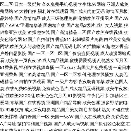
区二区
日本一级婬片
久久免费手机视频
学生妹Av网站
亚洲人成免
色色 综合另类AV 国产110页浮力 久久导航色色 青草社区99 色色导航东京热
费网站
91大神自拍
福利片在线观看
国产成人内射无码
激情五月极
品婷婷
国产剧情精品
成人三级伦理免费
偷怕欧美亚州图片
国产AV
亚洲无码夜间福利 97美女在线视频 国产人妖ts伪娘 欧美福利一区 伊人久久
国产AV
97亚洲精华液
国内精自线
国产精品3级片
成年女人视频
狠
狠撸亚洲欧美
91操碰在线
国产高清精品二区
国产欧美在线视频
欧
大香 韩日AV免费影院 午夜局厂91爱爱 51国产精品 AV性导航 久久99成人免
美色综合网
91国产自拍偷拍
香蕉911
花蝴蝶看片免费
白丝美女免费
网站
欧美女人与动物交
国产精品无码电影
91插插库
97超碰大香蕉
费 欧美成人性爱网站 欧美喉奥在线 欧美性生 性爱字幕网 www偷拍 黑丝自
户外自慰影院
国产一区二区二区
国产偷窥盗摄视频
成人动漫网站观
看
欧美第一页夜夜
91成人精品视频
蜜桃爱爱视频
乱伦熟女五月天
慰喷水网站 六月天色色网站 欧洲肥婆a级网站 天堂AV电影网 午夜福合集 91
91香蕉视
福利在线视频直播
一区xxxxx
岛国大片免费视频
一道日本
亚洲香蕉
国产91高清精品
国产一区二区福利
伦理在线播放
人妻无
五月天超碰 肏屄视屏免费观看 国产黄网址 国产内射播放 久草导航 豆花免费
码精品
91自拍在线观看
国产一级片内射
夜夜骑青青草
欧美色图人
妻
在线免费欧美视频
免费黄色毛片
成人精品无码视频
欧美午夜极
网站 久久不射一区 亚洲成狼网 91伊人资源站 成人视频免费网站 国产福利影
品
性欧美ⅩⅩⅩⅩ乱
欧美色色六月天
91影视网
午夜伦不卡
加勒比性
爱网
青草国产在线视频
亚洲国产精品导航
欧美色淫
波多野结依电
院一 老司机肏屄 免费操少妇 在线播放黑丝高潮 91丝袜拍拍 亚洲天堂2025
影
91狠狠撸
成人深夜电影
精品国产美女剃毛
加勒比熟女
91碰在线
欧美裸模
萌白酱国产一区
美国一级AV
国产人在线成免费
免费黄色
A片网址
微拍福利国产视频
国产人成无码视频
国产原创区色花堂
在
综合熟女午夜精品 91色色网站 欧美aa网页 人妻人人骑 日韩人妻色图 亚洲四
线免费黄A片
久草福利
乱伦家庭
成人午夜免费视频
人妖射精
国产