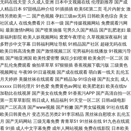
无码在线天堂
久久成人亚洲
日本中文视频在线
伦理剧推荐
国产成
人精品日本
97甜桃品种介绍
91插插插
欧美SE第二页
毛片内射女
激
情另类欧美一二
国产色视频
孕妇三级av无码
日韩欧美色综合
美女
社区成人
在线免费看片
日本一级
国产传媒视频网站
免费观看污网
站
最新激情h网站
国产喷浆抽搐
宅男久久国产精品
国产乱肥老妇
最
新福利影院
欧美人妖视频网站
窝窝午夜理论
久草视频深夜福利
波
多野步中文字幕
日韩福利网址导航
91精品国产社区
超碰无码在线
欧美日韩高清免费
国产激情视频三区
宅男福利在线播放
91视频污导
航
国产啪亚洲国
欧美性爱密臀
疯狂少妇喷潮
欧美肏屄一区二区
国
产乱伦免费观看
偷拍草草草
97狠狠插
香蕉视频下载污版
三级黄色
视频网址
午夜99
91日逼视频
国产成在线观看
萌白酱一线天
乱伦五
月天婷婷
美腿丝袜在线观看
国产精品3p
91综合碰
国产乱女乱
成人
xxxxx
日韩伦理片
91色爱
免费黄色av网址
欧美肥老妇
欧美在线tv
加勒比在线视屏
国产美女在线免费
91香蕉污APP
国产高清自拍一区
第一页草草影院
韩日成人
精品福利
91天堂一区二区
日韩a级电影
国产二区高清
国产www视频
国产粉嫩
国产男女猛视频
91社在线看
欧美日韩黄色片
变态另态另类2
91李宗精品
黑丝袜自慰喷水
乱伦五
月
国产无码网站
三级无毒免费
青青草51
91丝袜在线
91九色在线观
看
91插
成人中文字幕免费
成年人网站视频
免费在线影院
日本欧美