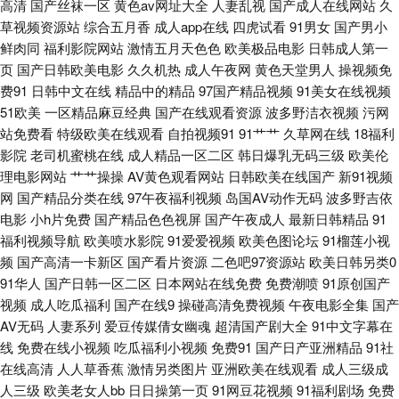
高清
国产丝袜一区
黄色av网址大全
人妻乱视
国产成人在线网站
久
网址 99热久草精品 东京AV热 影音先锋色网 丝袜欧洲综合 97资源中文字幕
草视频资源站
综合五月香
成人app在线
四虎试看
91男女
国产男小
鲜肉同
福利影院网站
激情五月天色色
欧美极品电影
日韩成人第一
韩国色图自拍 三级国产字幕 AV线上成人在线 超碰在线人妻 超碰人人擦 波多
页
国产日韩欧美电影
久久机热
成人午夜网
黄色天堂男人
操视频免
费91
日韩中文在线
精品中的精品
97国产精品视频
91美女在线视频
51欧美
一区精品麻豆经典
国产在线观看资源
波多野洁衣视频
污网
野结衣九区 久草福利精品 男女靠逼国产 欧美少妇肏屄 另类激情A片 精品国
站免费看
特级欧美在线观看
自拍视频91
91艹艹
久草网在线
18福利
影院
老司机蜜桃在线
成人精品一区二区
韩日爆乳无码三级
欧美伦
产色色 国产精品福利社 超碰在线人人 超碰97极品9 成人午夜AV福利 成人视
理电影网站
艹艹操操
AV黄色观看网站
日韩欧美在线国产
新91视频
网
国产精品分类在线
97午夜福利视频
岛国AV动作无码
波多野吉依
频最新官网 成人日韩亚洲欧美 成人日韩 日韩三级毛片 天堂色导航 日本蜜桃
电影
小h片免费
国产精品色色视屏
国产午夜成人
最新日韩精品
91
福利视频导航
欧美喷水影院
91爱爱视频
欧美色图论坛
91榴莲小视
视频二区 探花福利在线 自慰影院 超碰青娱乐奇米 韩日视频 欧美色图2 日韩
频
国产高清一卡新区
国产看片资源
二色吧97资源站
欧美日韩另类0
91华人
国产日韩一区二区
日本网站在线免费
免费潮喷
91原创国产
伦理片网站 91久在线观看 超碰在线人网播放 国产美女 精品人妻少妇 欧美日
视频
成人吃瓜福利
国产在线9
操碰高清免费视频
午夜电影全集
国产
AV无码
人妻系列
爱豆传媒倩女幽魂
超清国产剧大全
91中文字幕在
韩A片 日韩群P视频 五月婷婷色情 伊人久久婷婷 白丝喷水后入看片 福利成人
线
免费在线小视频
吃瓜福利小视频
免费91
国产日产亚洲精品
91社
在线高清
人人草香蕉
激情另类图片
亚洲欧美在线观看
成人三级成
在线 狠狠干无码 玖玖大香蕉稳定 欧洲午夜精品 天天日夜夜 中文字幕六区
人三级
欧美老女人bb
日日操第一页
91网豆花视频
91福利剧场
免费