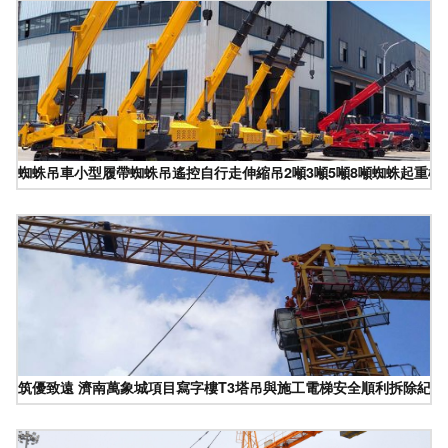
蜘蛛吊車小型履帶蜘蛛吊遙控自行走伸縮吊2噸3噸5噸8噸蜘蛛起重機
筑優致遠 濟南萬象城項目寫字樓T3塔吊與施工電梯安全順利拆除紀實