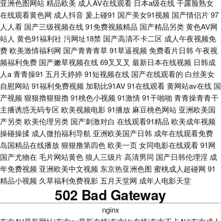
亚洲色图网站
精品欧美
成人AV在线观看
日本a级在线
干露脸熟女
在线观看黄色网
成人抖音
爰上碰91
国产美女91视频
国产情侣片
97
人人看
国产三级视频在线
91免费视频精品
国产精品另类
黄色AV网
站人
黄色91福利社
污网址18禁
国产高清不卡二区
成人午夜视频免
费
欧美激情福利网
国产青青青草
91草逼视频
免费看片日韩
午夜视
频福利免费
国产嫩草视频在线
69叉叉叉
最新日本在线视频
日韩成
人a
青青操91
五月天婷婷
91短视频在线
国产在线观看的
白丝美女
自慰网站
91福利免费视频
加勒比91AV
91在线观看
黄网站av在线
国
产视频
狠狠擼狠狠擼
91桃色小视频
91激情
91干啪啪
青青操青青干
主播诱惑无码专区
欧美视频电影
91播放
麻豆桃色网站
亚洲欧美国
产另类
欧美伦理另类
国产刺激对白
在线观看91精品
欧美成年视频
操碰操揉
成人微拍福利导航
亚洲欧美国产日韩
成年在线观看免费
岛国精品在线播放
狠狠撸第四色
欧美一页
女同电影在线观看
91网
国产尤物在
毛片网站黄色
狼人三级片
高清男同
国产日韩伦理淫
成
年免费视频
亚洲欧美中文视频
东京热亚洲色图
蜜桃成人超碰网
91
精品小视频
久草福利免费视影
五月天堂网
成年人电影天堂
502 Bad Gateway
nginx