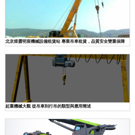
北京煜霞明宸機械設備租賃站 專業吊車租賃，品質安全雙重保障
起重機械大觀 從吊車到行吊的類型與應用簡述