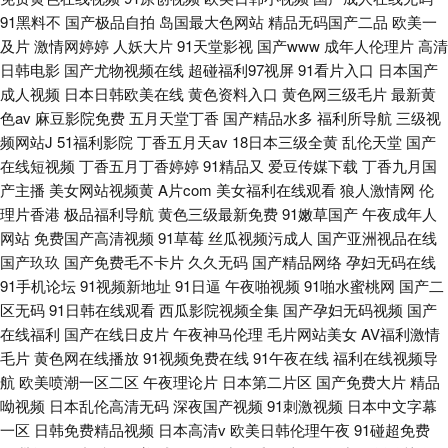
91黑料不
国产极品自拍
岛国最大色网站
精品无码国产二品
欧美一
及片
激情网婷婷
人妖大片
91天堂影视
国产www
成年人伦理片
高清
日韩电影
国产尤物视频在线
超碰福利97视屏
91看片入口
日本国产
成人视频
日本日韩欧美在线
黄色资料入口
黄色网三级毛片
最新黄
色av
麻豆影院免费
五月天堂丁香
国产精品水多
福利所导航
三级视
频网站J
51福利影院
丁香五月天av
18日本三级全黄
乱伦天堂
国产
在线短视频
丁香五月丁香婷婷
91精品又
爱豆传媒下载
丁香九月国
产主播
美女网站视频黄
A片com
美女福利在线观看
狼人激情网
伦
理片香港
极品福利导航
黄色三级最新免费
91嫩草国产
午夜成年人
网站
免费国产高清视频
91草莓
丝瓜视频污成人
国产亚洲视品在线
国产玖玖
国产免费毛不卡片
久久无码
国产精品网络
孕妇无码在线
91手机论坛
91视频新地址
91日逼
午夜啪视频
91啪水蜜桃网
国产二
区无码
91日韩在线观看
西瓜影院视频全集
国产孕妇无码视频
国产
在线福利
国产在线日皮片
午夜神马伦理
毛片网站美女
AV福利激情
毛片
黄色网在线播放
91视频免费在线
91午夜在线
福利在线视频导
航
欧美喷潮一区二区
午夜理论片
日本第二片区
国产免费大片
精品
呦视频
日本乱伦高清无码
深夜国产视频
91刺激视频
日本中文字幕
一区
日韩免费精品视频
日本高清v
欧美日韩伦理午夜
91碰超免费