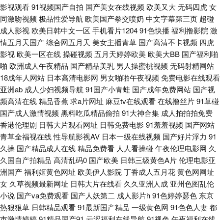
影视观看
91视频国产自拍
国产美女在线视频
欧美又大
无码四虎
女
91网黄 超碰论理 黑丝袜被捅内射 狼人综合影院 人人色人人操 丝袜第一页在
同激吻视频
极品性爱导航
欧美国产拳交喷奶
中文字幕第三页
超碰
成人影视
欧美日韩中文一区
手机看片1204
91色快播
福利撸影院
激
线 亚洲黑料1区 91美女诱惑 www性爱com 国产精品成年 精品偷拍 欧美三级
情五月天国产
综合网五月天
美女主播青草
国产高清不卡视频
四虎
影视
欧美一区在线
操碰视频
五月天婷婷欧美
欧美大BB
国产福利啪
网址 日韩撸视频 亚洲青青操原 91蜜臀久久 A级韩国A网站 岛国大片网站 久
啪
欧洲成人午夜精品
国产精品美乳
男人操蜜桃视频
无码射精网站
18成年人网站
日本高清电影网
男女啪啪午夜视频
免费电影在线观看
久岛国电影 日韩中文视频 在线日韩av网址 a'v写真导航 黄色小电彭 探花综合
亚洲ab
成人少妇视频导航
91国产小青蛙
国产成年免费网站
国产视
频高清在线
精品香蕉
求a片网址
麻豆tv在线观看
在线撸丝片
91草碰
网 91TS人妖另类 97色色五月天 国产成人福利导航 欧美日韩交配网 五月久
国产成人激情视频
黑料吃瓜精品偷拍
91大神合集
成人拍拍拍免费
香港伦理剧
日韩大片观看网址
日韩免费电影
91羞羞视频
国产网站
青草全福视在线
性导航影视AV
日本一级在线视频
国产好片浮力
91
久福利 91超在线 www黄wcom 国产禁品无遮挡 激情伊人综合楼 欧美A√视频
久操
国产精品成人在线
精品免费看
人人看操碰
午夜伦理电影网
久
久国自产拍精品
高清乱码0
国产欧美
日韩三级黄色A片
伦理电影亚
日韩无码欧美性爱 在线看免费91 超碰人妻97 久久天天夜夜肏逼 日日夜夜国
洲国产
福利姬黄色网址
欧美伊人影院
丁香成人五月花
黄色网网址
女
久草视频最新网址
日韩大片在线看
久久亚洲人成
亚州色图乱伦
产精品 91c在线观看 久久素人 深夜影院深a 97超碰精品 黄色精品网 91av足
小说
国产va免费观看
国产人妖第二
成人影片h
91色婷婷瑟色
东京
热狠狠草
日韩精品观看
91最新国产精品
一级黄色网
91色色人妻
都
交 国产无套免费视频 亚洲特黄 中文字幕美腿丝袜 AV密穴老司机 国产精品掏
市激情婷婷
91精品国产91
云涩福利在线导航
91视色
午夜福利在线