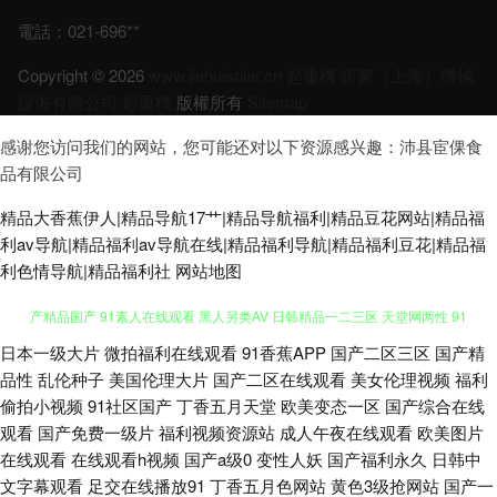
電話：021-696**
Copyright © 2026
www.jiahuisolar.cn
起重機
諾蒙（上海）機械
設備有限公司
起重機
版權所有
Sitemap
感谢您访问我们的网站，您可能还对以下资源感兴趣：沛县宦倮食
品有限公司
精品大香蕉伊人|精品导航17艹|精品导航福利|精品豆花网站|精品福
利av导航|精品福利av导航在线|精品福利导航|精品福利豆花|精品福
利色情导航|精品福利社
网站地图
日本一级大片
微拍福利在线观看
91香蕉APP
国产二区三区
国产精
AV在线资源网 亚洲人成人网站在 色综欧美 超碰免费人人 丁香久久大香蕉 国
品性
乱伦种子
美国伦理大片
国产二区在线观看
美女伦理视频
福利
偷拍小视频
91社区国产
丁香五月天堂
欧美变态一区
国产综合在线
产精品国产 91素人在线观看 黑人另类AV 日韩精品一二三区 天堂网两性 91
观看
国产免费一级片
福利视频资源站
成人午夜在线观看
欧美图片
在线观看
在线观看h视频
国产a级0
变性人妖
国产福利永久
日韩中
资原总站 久久神马私人 日韩色色 国产精产国品一区 免费网站91 婷婷五月天
文字幕观看
足交在线播放91
丁香五月色网站
黄色3级抢网站
国产一