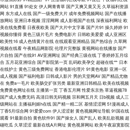
网站
91直播
91处女
伊人网青青草
国产又爽又黄又无
久草福利资源
空网 欧美成久草 中文字幕39页 成人福利视频影院 黄色伊人 欧美日韩一级棒
网
东方成人在线
国产一级免费大片
成年免费视频网站
国产在线播
放网站
亚洲日本视频
淫淫网网
成人影视国产在线
深夜福利网址
欧
亚洲成人在线h 成人羞羞午夜 老湿激情影院 午夜免费福利影院 av盛宴国产
美在线免费看
日夜夜欧美
国产大片中文字幕
国产片91
操久婷婷
91
视频你懂得
黄色三级片毛片
免费电影片
日韩欧美爱爱
成人亚洲区
91人妻在线视频 日本情色1区2区 亚洲色图图 97色色电影院 狠狠干狠撸 欧
欧美性16
成人色情黄片在线
在线观看亚洲精品
国产热综合
久草网
视频在线看
午夜精品网影院
伦理片完整版
黄视网站在线播放
国产
美在线免费18 亚洲伊人主页 avav久 老司机操逼视频 亚洲四本道 wwwcn色
片自拍
国产在线91
AV亚洲网址
国产经典三级在线
丁香婷婷五月综
合
五月花亚洲综合
国产影院第一页
乱码欧美孕交
超碰在线艹
日本
麻豆国产一二三区 网站男女免费欧美 www干逼 九九精品8 五月花激情网 91
在线护士
黄色三级免费网址
香港电影伦理片
91黄色电影
亚洲一区
成人视频
国产福利电影
日韩成人影片
男的天堂网AV
国产精品尤物
在线不卡 91精品论坛 美女91网站 亚洲黄色免费网址 91真人视频 国产精品
在
免费a一毛片
欧美肠交扩张另类
最新亚洲日韩精品
欧美在线视频
免费黄色网址在线
主播第一页
丁香五月网
性爱东京热
草逼视频78
探花少妇 玖玖精品网 亚洲性爱精品 超碰碰人妻 韩国三级入口 欧美在线撸视
国产成人免费无码
高清日韩无码视频
宗和网五月天
日b视频
成人三
级网站在
主播福利姬h在线
国产精一精二区
基情涩涩网
51漫画成人
频 偷拍视频网址导航 91视频官网社区 伊人1024 国产传媒性爱电影 欧美人
丁香5月综合网
91爱爱com
伊人涩涩射
黄色视频网址导航
91国在线
观看
91最新自拍
黄色软件91
国产操女人
国产乱人
欧美乱欲视频
超
碰吃瓜
久草涩涩
最新在线A片网址
黄色视屏网站
欧美午夜寂寞影院
妖内射 91入口不用下 精品国产区久久 欧美伊人大香蕉 日韩殴美 97超碰亚洲