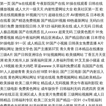
第一页
国产ts在线观看
午夜影院国产在线
91操在线观看
日韩在线
播放视频
成人大片一级天天
内射性爱网址大全
欧美社区第一页
欧
美在线视频播放
91视频污污污
超碰在线公开
AV蜜桃吃瓜
日本欧美
在线看
国产精选免费视频
国产精品91视频
69热最新网址
无码白丝
强行免费
激情影院日韩
久草123
福利欧美在线
成人片无码
日韩成
人极品视频
国产在线诱惑
乱人xxxxx
超黄无码
三级黄色图片
91免
费看视频
精品午夜福利网
精品亚洲成a人
国产精品萌白酱
日本理论
91操电影
91一区
成人精品无
91国产小视频
日韩美女免费直播
A片
网站网址
激情文学色
国产主播第37页
青久青青
日本精品在线播放
三级A片
国产日韩亚洲综合
91短视频网站
欧美骚网站
丁香五月天亚
洲
欧美大粗吊人妖
深夜福利亚洲
人兽福利导航
91叉叉操小骚逼
成
人18视频
欧美大鸡吧
草逼wwww
久草福利免费试看
岛国国产在线
91人人超碰青青
美女白丝18禁
91肏比
国产三区电影
国产内射后入
在线
黄色网址网站网址
97超在线视
免费视频网站
精品欧美精品v
欧美操碰
欧美二级片网址
精品成人无码视频
男女午夜福利影院
欧
美三级电影
免费黄色网址
成年版快手
日韩福利无码
四虎四房
亚洲
AV在线豆花
亚洲区成人
美女黄片免费观看
三级网站视频网
成人日
韩精品
日韩福利专区
欧美二区女同
国产精品一区91
小x导航福利
免费黄色在线视频
91原创视频
欧美日韩小视频
国产成人在线无码