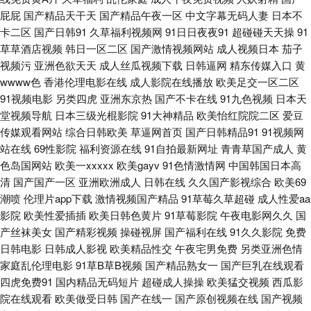
屁屁
国产精品天干天
国产精品午夜一区
中文字幕无码人妻
日本不
本道 自慰白浆福利网站 菠萝av在线观看 超碰九九 人妖自慰 91p最新网址 97
卡二区
国产日韩91
久草福利视频网
91日日夜夜91
超碰碰天天操
91
草草酒店视频
韩日一区二区
国产激情视频网站
成人视频日本
茄子
综合视频在线 色亚洲视频 91网战观看 91岁成人网站 韩国伦理av 欧美日韩
视频污
亚洲色欲天天
成人丝瓜视频下载
日韩逼网
精东传媒入口
黄
wwww色
香港伦理电影在线
成人影院在线播放
欧美足交一区二区
大陆91 97超碰总资源 91精品高跟玉足 91V小视频 熟女黑丝足交 天天操天天
91视频电影
另类四虎
亚洲东京热
国产不卡在线
91九色视频
日本天
堂视频导航
日本三级光棍影院
91大神精品
欧美怡红院院二区
爱豆
碰 欧美性爱去干网 欧美色网 色亭亭性爱网 亚洲变态另类导航 91精品国自产
传媒观看网站
综合日韩欧美
草逼网首页
国产日韩精品91
91视频网
站在线
69性影院
福利资源在线
91自拍最新网址
青青草国产成人
黄
97涩综合 大香蕉伊人久久 成人网站入口 日本色情天堂 成人Av色情 午夜影院
色岛国网站
欧美一xxxxx
欧美gayv
91色情激情网
中国韩国日本高
清
国产国产一区
亚洲欧洲成人
日韩在线
久久国产影视综合
欧美69
老司机 av蜜臀网址 岛国网址 欧美孕妇群交 AV黃色 传媒91伦理视频 www91
潮喷
伦理片app下载
激情视频国产精品
91草莓久草超碰
成人性爱aa
影院
欧美性爱插插
欧美日韩色黄片
91草莓影院
午夜电影网久久
国
色天堂 91视频免贵观看 91豆花性福生活 伊人色图 午夜激情按摩 日韩AV打
产丝袜美女
国产精彩视频
操碰视屏
国产福利在线
91久久影院
免费
日韩电影
日韩成人影视
欧美精品性交
午夜宅男免费
另类亚洲色情
炮影院 青青青国产在线 欧美老女人 免费看黄大全 日韩A片做爱网站 国产传
家庭乱伦理电影
91草B草B视频
国产精品熟女一
国产巨乳在线观看
四虎免费91
国内精品无码短片
超碰成人操操
欧美猛交视频
西瓜影
媒中文字幕 麻豆精品69 欧美夜夜操 日韩精品乱 天天草人人草 亚洲黄色中文
院在线观看
欧美做受日韩
国产在线一
国产原创视频在线
国产视频