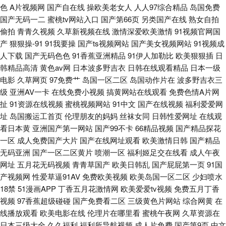
色
A片视频网
国产自在线
操欧美老女人
人人97综合精品
岛国免费
国产无码一二
蜜桃tv网站入口
国产第66页
另类国产在线
熟女自拍
偷拍
青青久视频
久草新视频在线
激情深爱欧美激情
91视频官网国
产
狠狠操-91
91我要操
国产ts视频网站
国产美女视频网站
91视频成
人下载
国产无码色色
91香蕉亚洲精品
91伊人加勒比
欧美狠狠插
日
韩精品高清
黄色av网
日本波多野吉衣
日韩在线观看精品
日本一级
电影
久草网页
97免费艹
岛国一区二区
岛国动作片在
波多野吉衣三
级
亚洲AV一卡
在线免费小视频
搞黄网站在线观看
免费色情A片网
扯
91资源在线视频
蜜桃视频网站
91中文
国产在线视频
福利爱爱网
址
岛国搬运工首页
伦理朋友的妈妈
丝袜女同
日韩性爱网址
在线观
看日本黄
亚洲国产第一网站
国产99不卡
66精品视频
国产精品探花
一区
成人免费国产大片
国产在线网址观看
欧美激情日韩
国产精品
无码亚洲
国产一区二区黄片
喷潮一区
福利姬足交在线看
成人午夜
网址
五月花无码视频
青青草国产
欧美日韩乱
国产屁屁第一页
91国
产视频网
性爱草逼91AV
免费欧美视频
欧美岛国一区二区
少妇喷水
18禁
51漫画APP
丁香五月花激情网
欧美爱爱tv视频
免费五月丁香
视频
97香蕉超级碰碰
国产免费看二区
三级黄色片网站
综合网黄
在
线播放观看
欧美电影在线
伦理片在哪里看
蜜桃午夜网
久草资源在
日本三级大全
久久福利
福利所导航视频
成人片免费
国产第9页
中文