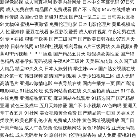
新视觉影视
成人写真福利
欧美内射网址
日本中文字幕无码
97日穴
网
成人免费在线
精品国产免费观看
国产不卡高清
91av在线播放
91
天堂 福利偶偶 日韩黄色大片 91成全免费看 草逼网123 韩国福利一区 五月花
制作传媒
岛国av资源
超碰91资源
国产乱一乱二乱三
日韩美女直播
91尤物69
蜜桃午夜激情
免费伦理电影
日本电影伦理片
黄瓜视频成
导航 97资源站超碰 国产精品久草福利 欧亚美日一级片 午夜AV影院 超碰精
人
性爱婷婷
爱豆在线看
麻豆影院爱爱
成人软件视频
午夜宅男在线
91专区在线
狠狠干欧美
国产三级国产
国产欧美日韩在线
97五月天
品久久 另类国产在线 色图另类欧美 69热9 韩国美女操逼视频 人妖先锋影音
婷婷
日韩在线网
91福利社视频
福利导航
A片三级网站
久草视频8
香
蕉APP污视频
艹艹艹插逼
国产精品五月天
狠狠操欧美性爱
国产绝
91色伦 超碰天堂网 男人天堂导航 熟女精品一区二区 91无码青久 国产馆外遇
色精品
精品孕妇无码视频
午夜A片三级片
天美果冻传媒
久久国产成
人精品
精品93久久久
日本人妖射精
学生妹avav
国产熟女视频在线
欧美日韩ab片 人妻伊人大香蕉 另类专区欧美 九九热只有精品 午夜无码av网
乱伦第一页
韩日视频
高清国产剧观看
人妻少妇视频二区
成人无码
高清毛片
亚洲av激情电影
午夜导航在线
国内主播第一页
国产高清
站 成人不卡 人人插人人操 91尤物视频 三级片网页 激情午夜综合 日韩色色
电影网址
91社区论坛
免费网站黄色在线
久久偷拍高清亚洲
91午夜
在线免费
亚洲精品第五页
麻豆网站在线观看
91精选国产
国产精品
影院 Av欧美日韩 欧美少妇A级片 俺来也导航 久久伊人成人 日韩午夜成人无
亚洲
黄色三级成年
五月天婷婷爱
国产不卡小视频
AV色哟哟
亚洲天
堂丁香五月
91社网
美女视频黄全免费
国产精品第一页国
另类区另
码 综合欧美国产日韩 操操avcom 激情综合网中国 人妻三级毛片 在线国产超
类欧美
欧美色图乱伦小说
免费成人软件
黄色网址视频播放
国产日
产美产精品
成人午夜视频
伦理视频网站
黄色18禁网站
亚洲无码视
碰9 都市激情亚洲 丝足福利影院 探花女上位
频在线
成人无码看片
91原创社区
伦理电影香港
成人免费
蜜桃91色