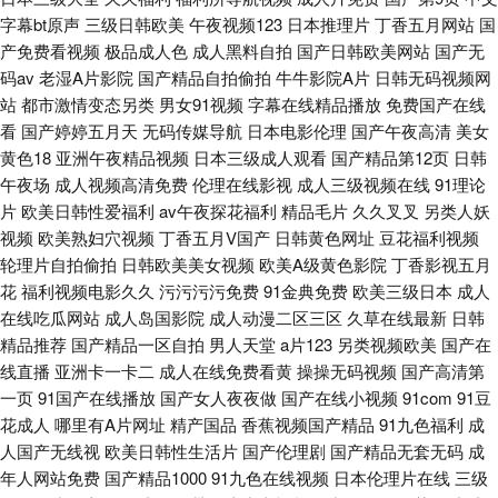
字幕bt原声
三级日韩欧美
午夜视频123
日本推理片
丁香五月网站
国
产免费看视频
极品成人色
成人黑料自拍
国产日韩欧美网站
国产无
码av
老湿A片影院
国产精品自拍偷拍
牛牛影院A片
日韩无码视频网
站
都市激情变态另类
男女91视频
字幕在线精品播放
免费国产在线
看
国产婷婷五月天
无码传媒导航
日本电影伦理
国产午夜高清
美女
黄色18
亚洲午夜精品视频
日本三级成人观看
国产精品第12页
日韩
午夜场
成人视频高清免费
伦理在线影视
成人三级视频在线
91理论
片
欧美日韩性爱福利
av午夜探花福利
精品毛片
久久叉叉
另类人妖
视频
欧美熟妇穴视频
丁香五月V国产
日韩黄色网址
豆花福利视频
轮理片自拍偷拍
日韩欧美美女视频
欧美A级黄色影院
丁香影视五月
花
福利视频电影久久
污污污污免费
91金典免费
欧美三级日本
成人
在线吃瓜网站
成人岛国影院
成人动漫二区三区
久草在线最新
日韩
精品推荐
国产精品一区自拍
男人天堂
a片123
另类视频欧美
国产在
线直播
亚洲卡一卡二
成人在线免费看黄
操操无码视频
国产高清第
一页
91国产在线播放
国产女人夜夜做
国产在线小视频
91com
91豆
花成人
哪里有A片网址
精产国品
香蕉视频国产精品
91九色福利
成
人国产无线视
欧美日韩性生活片
国产伦理剧
国产精品无套无码
成
年人网站免费
国产精品1000
91九色在线视频
日本伦理片在线
三级