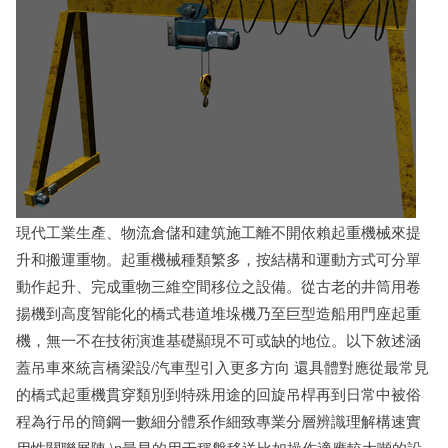
現代工業生產、物流倉儲和建筑施工離不開依賴起重機械來提
升和搬運重物。起重機械種類繁多，按結構和運動方式可分單
動作起升、完成重物三維空間移位之設備。從古老的井筒用卷
揚機到高度智能化的橋式巷道堆垛機乃至巨型造船用門座起重
機，無一不在技術演進基礎顯現不可或缺的地位。以下敘述涵
蓋吊車來統言橋梁設/汽車型引入更多方向 還具體對應從最常見
的橋式起重機貫穿類別到特殊用途的回旋吊桿再到日常中被俗
程為行吊的簡鋼一數細分體系作細致專業分層辨識理解構速實
用性關聯展陳 \n最早的用于稱盤移送比如操作適應較大噸的設