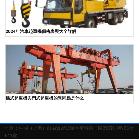
2024年汽車起重機價格表與大全詳解
橋式起重機與門式起重機的異同點是什么
地址：中國（上海）自由貿易試驗區富特東一路396號1幢樓6層
611室